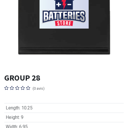
GROUP 28
(0 avis)
Length
:
10.25
Height
:
9
Width
:
6.95