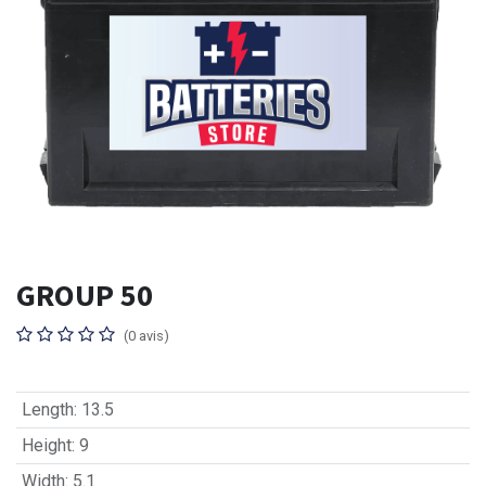
GROUP 50
(0 avis)
Length
:
13.5
Height
:
9
Width
:
5.1