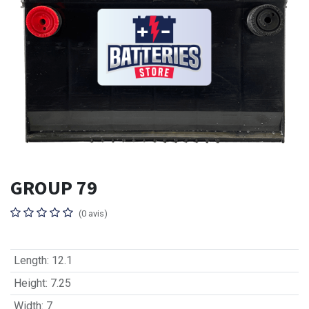
GROUP 79
(0 avis)
Length
:
12.1
Height
:
7.25
Width
:
7