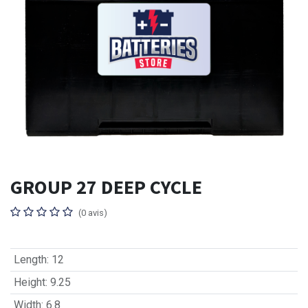
GROUP 27 DEEP CYCLE
(0 avis)
Length
:
12
Height
:
9.25
Width
:
6.8