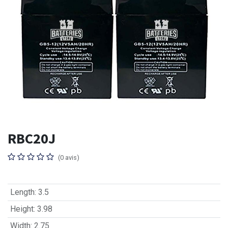
RBC20J
(0 avis)
Length
:
3.5
Height
:
3.98
Width
:
2.75