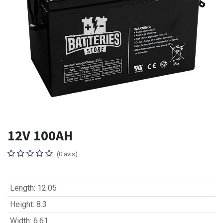
12V 100AH
(0 avis)
Length
:
12.05
Height
:
8.3
Width
:
6.61