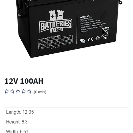
12V 100AH
(0 avis)
Length
:
12.05
Height
:
8.3
Width
:
6.61